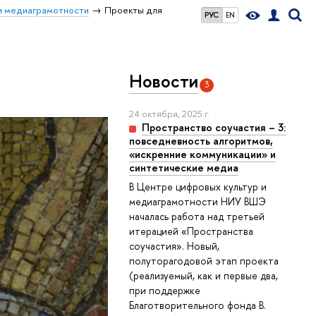
и медиаграмотности
Проекты для
РУС
EN
Новости
3
24 октября, 2025 г.
Пространство соучастия – 3:
повседневность алгоритмов,
«искренние коммуникации» и
синтетические медиа
В Центре цифровых культур и
медиаграмотности НИУ ВШЭ
началась работа над третьей
итерацией «Пространства
соучастия». Новый,
полуторагодовой этап проекта
(реализуемый, как и первые два,
при поддержке
Благотворительного фонда В.