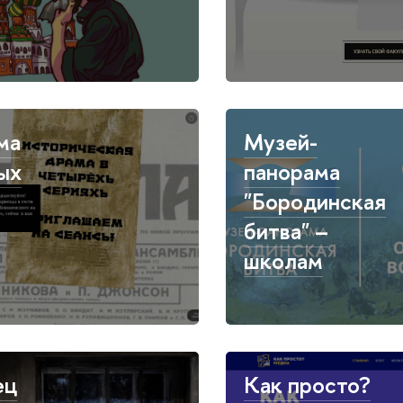
ма
Музей-
ых
панорама
"Бородинская
битва" –
школам
ец
Как просто?