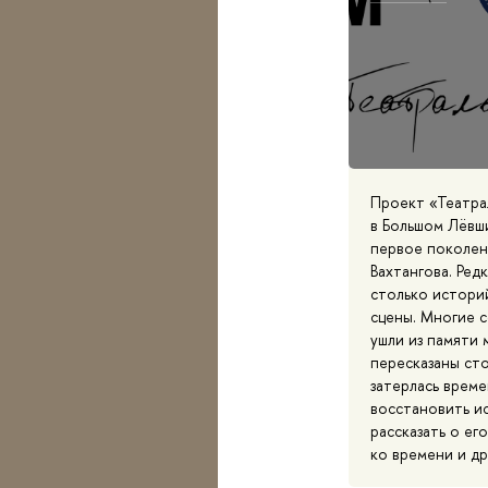
Проект «Театра
в Большом Лёвши
первое поколени
Вахтангова. Ред
столько истори
сцены. Многие 
ушли из памяти 
пересказаны сто
затерлась време
восстановить и
рассказать о его
ко времени и дру