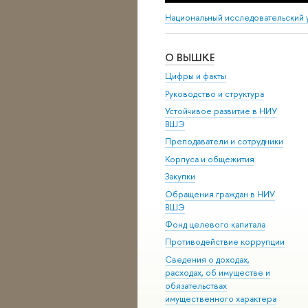
Национальный исследовательский 
О ВЫШКЕ
Цифры и факты
Руководство и структура
Устойчивое развитие в НИУ
ВШЭ
Преподаватели и сотрудники
Корпуса и общежития
Закупки
Обращения граждан в НИУ
ВШЭ
Фонд целевого капитала
Противодействие коррупции
Сведения о доходах,
расходах, об имуществе и
обязательствах
имущественного характера