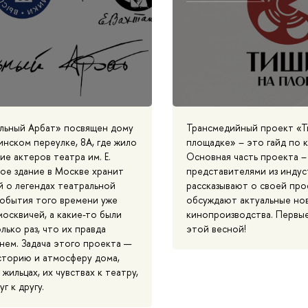
льный Арбат» посвящен дому
Трансмедийный проект «
нском переулке, 8А, где жило
площадке» – это гайд по
е актеров театра им. Е.
Основная часть проекта –
кое здание в Москве хранит
представителями из индус
й о легендах театральной
рассказывают о своей про
события того времени уже
обсуждают актуальные но
москвичей, а какие-то были
кинопроизводства. Первы
лько раз, что их правда
этой весной!
нем. Задача этого проекта —
сторию и атмосферу дома,
 жильцах, их чувствах к театру,
г к другу.