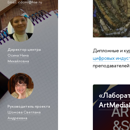
Email:
cdcml@hse.ru
Директор центра
Дипломные и ку
Осина Нина
цифровых индус
Михайловна
преподавателей
«Лабора
ArtMedia
Руководитель проекта
Шомова Светлана
Андреевна