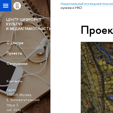
Национальный исследовательски
музеев и НКО
ЦЕНТР ЦИФРОВЫХ
КУЛЬТУР
Проек
И МЕДИАГРАМОТНОСТИ
О центре
Проекты
Сотрудники
Контакты
Адрес:
109028,
Москва,
Б. Трехсвятительский
пер,д. 3
,
каб. 304а