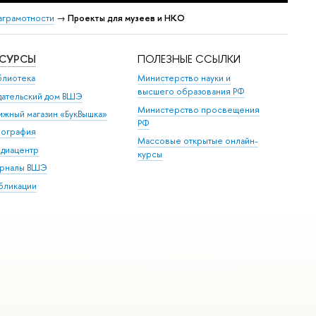
аграмотности
→
Проекты для музеев и НКО
ЕСУРСЫ
ПОЛЕЗНЫЕ ССЫЛКИ
блиотека
Министерство науки и
высшего образования РФ
дательский дом ВШЭ
Министерство просвещения
ижный магазин «БукВышка»
РФ
пография
Массовые открытые онлайн-
диацентр
курсы
рналы ВШЭ
бликации