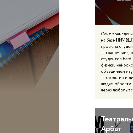
Сайт трансдици
на базе НИУ ВШ
проекты студен
— трансмедиа, р
студентов hard 
физики, нейрок
объединяем наук
технологии и д
людям обрести 
через любопытс
Театраль
Арбат