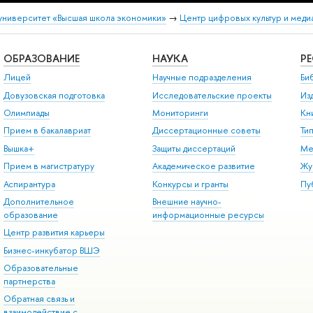
университет «Высшая школа экономики»
→
Центр цифровых культур и меди
ОБРАЗОВАНИЕ
НАУКА
Р
Лицей
Научные подразделения
Би
Довузовская подготовка
Исследовательские проекты
Из
Олимпиады
Мониторинги
Кн
Прием в бакалавриат
Диссертационные советы
Ти
Вышка+
Защиты диссертаций
Ме
Прием в магистратуру
Академическое развитие
Жу
Аспирантура
Конкурсы и гранты
Пу
Дополнительное
Внешние научно-
образование
информационные ресурсы
Центр развития карьеры
Бизнес-инкубатор ВШЭ
Образовательные
партнерства
Обратная связь и
взаимодействие с