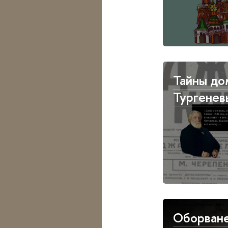
Тайны до
Тургенев
Оборван