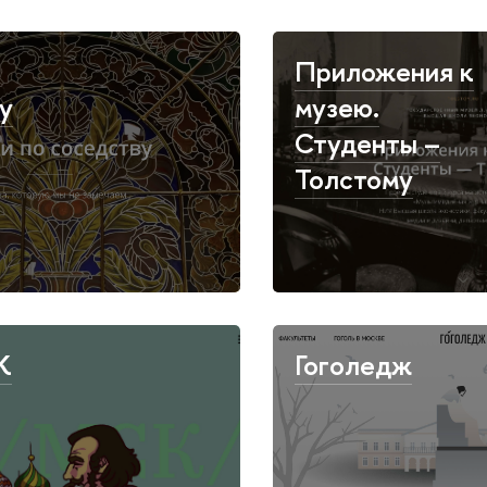
Приложения к
у
музею.
Студенты –
Толстому
К
Гоголедж