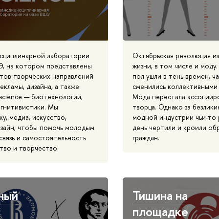
сциплинарной лаборатории
Октябрьская революция и
Э, на котором представлены
жизни, в том числе и моду
тов творческих направлений
пол ушли в тень времен, ч
екламы, дизайна, а также
сменились коллективными
science — биотехнологии,
Мода перестала ассоцииро
огнитивистики. Мы
творца. Однако за безлик
у, медиа, искусство,
модной индустрии чьи-то 
изайн, чтобы помочь молодым
день чертили и кроили об
связь и самостоятельность
граждан.
тво и творчество.
ный
Тишина на
площадке