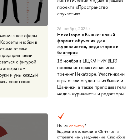
синтетические медиа» в рамках
проекта «Пространство
соучастия».
25 ноября, 2024 г.
Hexatrope в Вышке: новый
зменила все сферы
формат обучения для
. Корсеты и юбки в
журналистов, редакторов и
астные ателье
блогеров
 предприятиями.
16 ноября в ЦЦКМ НИУ ВШЭ
ваться с фигурой
прошла интерактивная игра-
им аппаратом
тренинг Hexatrope. Участниками
руки и умы каждый
игры стали студенты из Вышки и
разы советских
Шанинки, а также преподаватели
медиа, журналисты и редакторы.
Нашли
опечатку
?
Выделите её, нажмите Ctrl+Enter и
отправьте нам уведомление. Спасибо за