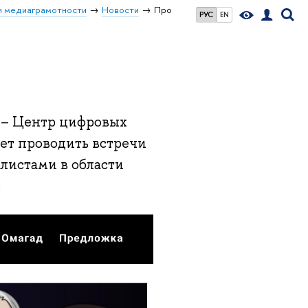
и медиаграмотности
Новости
Про
РУС
EN
 – Центр цифровых
т проводить встречи
листами в области
.