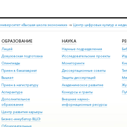
университет «Высшая школа экономики»
→
Центр цифровых культур и меди
ОБРАЗОВАНИЕ
НАУКА
Р
Лицей
Научные подразделения
Би
Довузовская подготовка
Исследовательские проекты
Из
Олимпиады
Мониторинги
Кн
Прием в бакалавриат
Диссертационные советы
Ти
Вышка+
Защиты диссертаций
Ме
Прием в магистратуру
Академическое развитие
Жу
Аспирантура
Конкурсы и гранты
Пу
Дополнительное
Внешние научно-
образование
информационные ресурсы
Центр развития карьеры
Бизнес-инкубатор ВШЭ
Образовательные