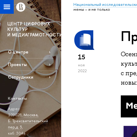
Национальный исследовательски
мемы – и не только
ЦЕНТР ЦИФРОВЫХ
КУЛЬТУР
Пр
И МЕДИАГРАМОТНОСТИ
О центре
Осен
15
куль
Проекты
ноя
2022
с пр
Сотрудники
новы
Контакты
Адрес:
109028,
Москва,
Б. Трехсвятительский
пер,д. 3
,
каб. 304а