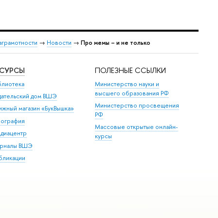
аграмотности
→
Новости
→
Про мемы – и не только
ЕСУРСЫ
ПОЛЕЗНЫЕ ССЫЛКИ
блиотека
Министерство науки и
высшего образования РФ
дательский дом ВШЭ
Министерство просвещения
ижный магазин «БукВышка»
РФ
пография
Массовые открытые онлайн-
диацентр
курсы
рналы ВШЭ
бликации