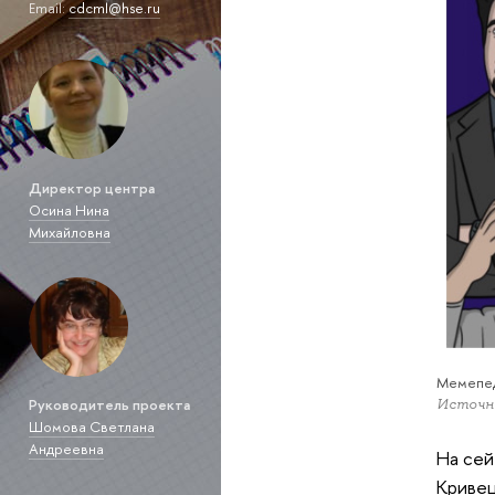
Email:
cdcml@hse.ru
Директор центра
Осина Нина
Михайловна
Мемепе
Руководитель проекта
Источни
Шомова Светлана
Андреевна
На сей
Кривец