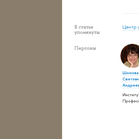
Центр 
В статье
упомянуты
Персоны
Шомова
Светлан
Андрее
Институ
Профес