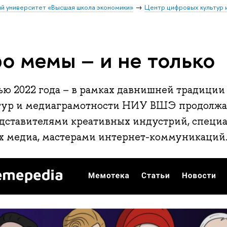
й университет «Высшая школа экономики»
Центр цифровых культур 
о мемы – и не только
ью 2022 года – в рамках давнишней традиции
тур и медиаграмотности НИУ ВШЭ продолжае
едставителями креативных индустрий, специа
х медиа, мастерами интернет-коммуникаций