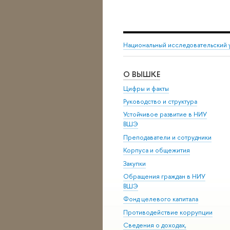
Национальный исследовательский 
О ВЫШКЕ
Цифры и факты
Руководство и структура
Устойчивое развитие в НИУ
ВШЭ
Преподаватели и сотрудники
Корпуса и общежития
Закупки
Обращения граждан в НИУ
ВШЭ
Фонд целевого капитала
Противодействие коррупции
Сведения о доходах,