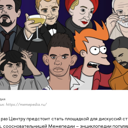
дия
к: https://memepedia.ru/
 раз Центру предстоит стать площадкой для дискуссий с
, соосновательницей Мемепедии – энциклопедии популяр