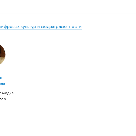
цифровых культур и медиаграмотности
а
вна
т медиа:
сор