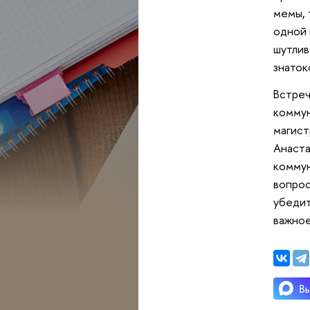
мемы, 
одной 
шутлив
знаток
Встреч
коммун
магист
Анаста
коммун
вопрос
убедит
важное