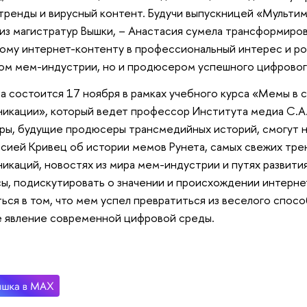
тренды и вирусный контент. Будучи выпускницей «Мульти
из магистратур Вышки, – Анастасия сумела трансформиро
ому интернет-контенту в профессиональный интерес и род
ом мем-индустрии, но и продюсером успешного цифровог
а состоится 17 ноября в рамках учебного курса «Мемы в 
икации», который ведет профессор Института медиа С.А
ры, будущие продюсеры трансмедийных историй, смогут н
сией Кривец об истории мемов Рунета, самых свежих тре
икаций, новостях из мира мем-индустрии и путях развития
ы, подискутировать о значении и происхождении интерне
ься в том, что мем успел превратиться из веселого спосо
 явление современной цифровой среды.