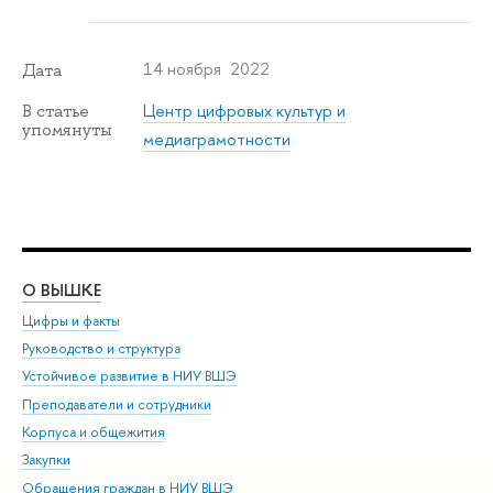
14 ноября 2022
Дата
Центр цифровых культур и
В статье
упомянуты
медиаграмотности
О ВЫШКЕ
ОБ
Цифры и факты
Ли
Руководство и структура
Дов
Устойчивое развитие в НИУ ВШЭ
Ол
Преподаватели и сотрудники
При
Корпуса и общежития
Вы
Закупки
При
Обращения граждан в НИУ ВШЭ
Ас