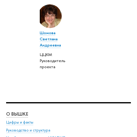
Шомова
Светлана
Андреевна
ЦЦКМ:
Руководитель
проекта
О ВЫШКЕ
ОБ
Цифры и факты
Ли
Руководство и структура
Дов