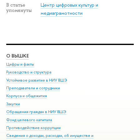
Центр цифровых культур и
В статье
упомянуты
медиаграмотности
О ВЫШКЕ
ОБ
Цифры и факты
Ли
Руководство и структура
Дов
Устойчивое развитие в НИУ ВШЭ
Ол
Преподаватели и сотрудники
При
Корпуса и общежития
Вы
Закупки
При
Обращения граждан в НИУ ВШЭ
Ас
Фонд целевого капитала
До
Противодействие коррупции
Цен
Сведения о доходах, расходах, об имуществе и
Би