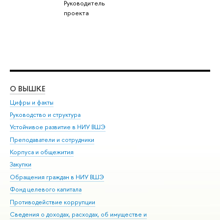
Руководитель
проекта
О ВЫШКЕ
ОБ
Цифры и факты
Ли
Руководство и структура
Дов
Устойчивое развитие в НИУ ВШЭ
Ол
Преподаватели и сотрудники
При
Корпуса и общежития
Вы
Закупки
При
Обращения граждан в НИУ ВШЭ
Ас
Фонд целевого капитала
До
Противодействие коррупции
Цен
Сведения о доходах, расходах, об имуществе и
Би