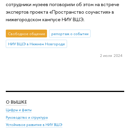
сотрудники музеев поговорили об этом на встрече
экспертов проекта «Пространство соучастия» в
нижегородском кампусе НИУ ВШЭ.
Свободное общение
репортаж о событии
НИУ ВШЭ в Нижнем Новгороде
2 июля 2024
О ВЫШКЕ
ОБ
Цифры и факты
Ли
Руководство и структура
Дов
Устойчивое развитие в НИУ ВШЭ
Ол