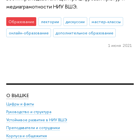
медиаграмотности НИУ ВШЭ.
Образование
лектории
дискуссии
мастер-классы
онлайн-образование
дополнительное образование
1 июня 2021
О ВЫШКЕ
ОБ
Цифры и факты
Ли
Руководство и структура
Дов
Устойчивое развитие в НИУ ВШЭ
Ол
Преподаватели и сотрудники
При
Корпуса и общежития
Вы