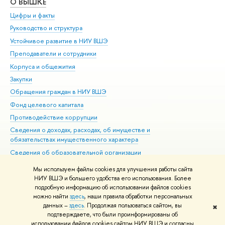
О ВЫШКЕ
ОБ
Цифры и факты
Ли
Руководство и структура
Дов
Устойчивое развитие в НИУ ВШЭ
Ол
Преподаватели и сотрудники
При
Корпуса и общежития
Вы
Закупки
При
Обращения граждан в НИУ ВШЭ
Ас
Фонд целевого капитала
До
Противодействие коррупции
Цен
Сведения о доходах, расходах, об имуществе и
Би
обязательствах имущественного характера
Об
Сведения об образовательной организации
Обр
Людям с ограниченными возможностями здоровья
Мы используем файлы cookies для улучшения работы сайта
Единая платежная страница
НИУ ВШЭ и большего удобства его использования. Более
подробную информацию об использовании файлов cookies
Работа в Вышке
можно найти
здесь
, наши правила обработки персональных
данных –
здесь
. Продолжая пользоваться сайтом, вы
✖
Редактору
подтверждаете, что были проинформированы об
© НИУ ВШЭ 1993–2026
Адреса и контакты
Условия использования
использовании файлов cookies сайтом НИУ ВШЭ и согласны