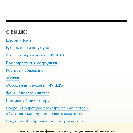
О ВЫШКЕ
ОБ
Цифры и факты
Ли
Руководство и структура
Дов
Устойчивое развитие в НИУ ВШЭ
Ол
Преподаватели и сотрудники
При
Корпуса и общежития
Вы
Закупки
При
Обращения граждан в НИУ ВШЭ
Ас
Фонд целевого капитала
До
Противодействие коррупции
Цен
Сведения о доходах, расходах, об имуществе и
Би
обязательствах имущественного характера
Об
Сведения об образовательной организации
Обр
Людям с ограниченными возможностями здоровья
Мы используем файлы cookies для улучшения работы сайта