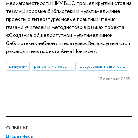
медиаграмотности НИУ ВШЭ прошел круглый стол на
тему «Цифровые библиотеки и мультимедийные
проекты о литературе: новые практики чтения
глазами учителей и методистов» в рамках проекта
«Создание общедоступной мультимедийной
библиотеки учебной литературы». Вела круглый стол
руководитель проекта Анна Новикова.
дискуссии
репортаж о событии
довузовская подготовка
17 февраля 2023
О ВЫШКЕ
ОБ
Цифры и факты
Ли