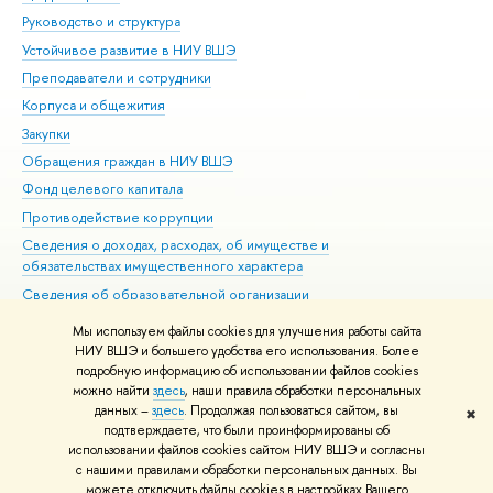
Руководство и структура
Дов
Устойчивое развитие в НИУ ВШЭ
Ол
Преподаватели и сотрудники
При
Корпуса и общежития
Вы
Закупки
При
Обращения граждан в НИУ ВШЭ
Ас
Фонд целевого капитала
До
Противодействие коррупции
Цен
Сведения о доходах, расходах, об имуществе и
Би
обязательствах имущественного характера
Об
Сведения об образовательной организации
Обр
Людям с ограниченными возможностями здоровья
Мы используем файлы cookies для улучшения работы сайта
Единая платежная страница
НИУ ВШЭ и большего удобства его использования. Более
подробную информацию об использовании файлов cookies
Работа в Вышке
можно найти
здесь
, наши правила обработки персональных
данных –
здесь
. Продолжая пользоваться сайтом, вы
✖
Редактору
подтверждаете, что были проинформированы об
© НИУ ВШЭ 1993–2026
Адреса и контакты
Условия использования
использовании файлов cookies сайтом НИУ ВШЭ и согласны
с нашими правилами обработки персональных данных. Вы
материалов
Политика конфиденциальности
Карта сайта
можете отключить файлы cookies в настройках Вашего
Шрифты HSE Sans и HSE Slab разработаны в
Школе дизайна НИУ ВШЭ