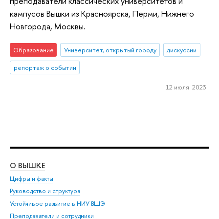
преподаватели классических университетов и
кампусов Вышки из Красноярска, Перми, Нижнего
Новгорода, Москвы.
Образование
Университет, открытый городу
дискуссии
репортаж о событии
12 июля 2023
О ВЫШКЕ
ОБ
Цифры и факты
Ли
Руководство и структура
Дов
Устойчивое развитие в НИУ ВШЭ
Ол
Преподаватели и сотрудники
При